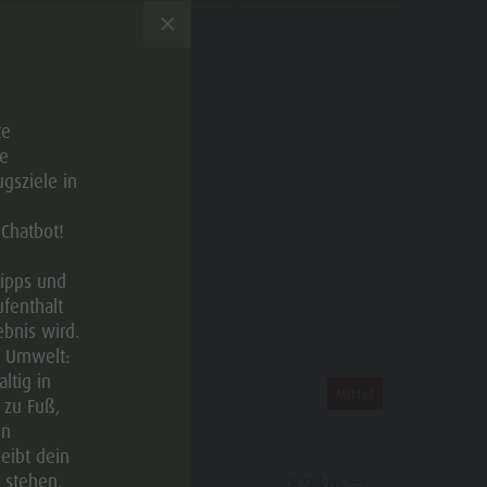
te
e
KATEGORIEN
gsziele in
 Chatbot!
Wanderung
Tipps und
ufenthalt
bnis wird.
e Umwelt:
ltig in
ROUTEN-DATEN
Mittel
 zu Fuß,
en
leibt dein
Distanz
 stehen,
8,9 km