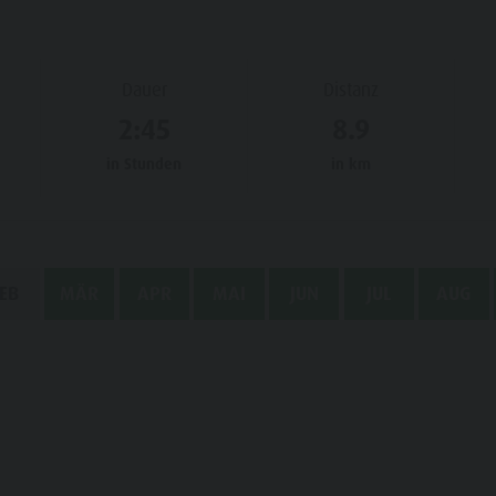
Dauer
Distanz
2:45
8.9
in Stunden
in km
EB
MÄR
APR
MAI
JUN
JUL
AUG