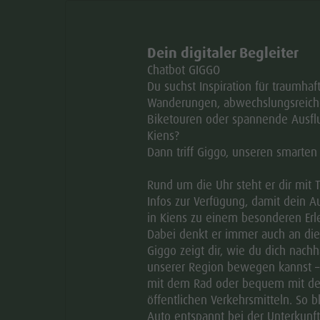
NFAHRTSBESCHREIBUNG
AUSRÜSTUNG
Dein digitaler Begleiter
Chatbot GIGGO
Du suchst Inspiration für traumhaf
Wanderungen, abwechslungsreich
rlingsstationen, der gotischen Pfarrkirche,
Biketouren oder spannende Ausflu
inblicken in Natur, Geschichte und Sagenwelt.
Kiens?
Dann triff Giggo, unseren smarten
Naturerlebnis, Kultur und spannende Geschichten auf
ung führt durch die sonnigen Hänge zwischen St.
Rund um die Uhr steht er dir mit 
lichte Wälder und naturnahe Lebensräume zahlreichen
Infos zur Verfügung, damit dein A
in Kiens zu einem besonderen Erle
 Entlang des Themenweges vermitteln informative
Dabei denkt er immer auch an di
 Welt der Schmetterlinge, während originelle Sitzbänke
Giggo zeigt dir, wie du dich nachha
aden.
unserer Region bewegen kannst –
mit dem Rad oder bequem mit d
mit der Pfarrkirche von St. Sigmund eines der
öffentlichen Verkehrsmitteln. So b
 Die Kirche wurde erstmals im Jahr 1363 urkundlich
Auto entspannt bei der Unterkunft