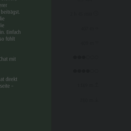
erer
beiträgst.
Dauer
2 h 45 min
die
ie
Bergauf
407 m
n. Einfach
so fühlt
Bergab
409 m
Kondition
Chat mit
Landschaft
at direkt
Höchster Punkt
1.189 m
seite –
Niedrigster Punkt
780 m