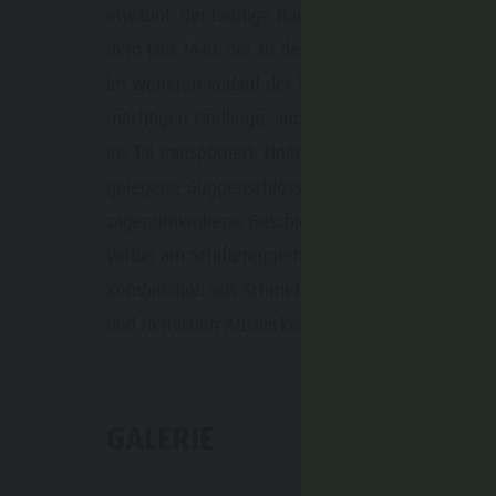
erwähnt, der heutige Bau entstand zwischen 1449
dem Jahr 1440, der zu den ältesten und bedeutends
Im weiteren Verlauf der Wanderung begegnet man
mächtigen Findlinge, auch als „Riesen von Ehren
ins Tal transportiert. Einer alten Sage zufolge so
gelegene Guggenschlössl zum Einsturz gebracht h
sagenumwobene Geschichte.
Vorbei am Schiffereggerhof führt der Weg schlie
Kombination aus Schmetterlingslehrpfad, kulture
und herrlichen Ausblicken macht diese Wanderung
GALERIE