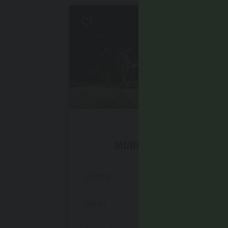
Leicht
Kiens
MURMELTIERWEG
Distanz
10,2 km
Dauer
3 h 45 min