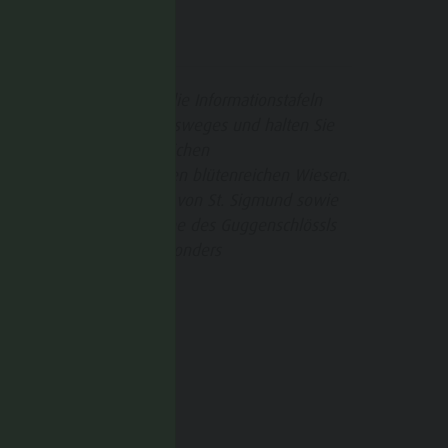
HINWEIS
ehmen Sie sich Zeit für die Informationstafeln
ntlang des Schmetterlingsweges und halten Sie
usschau nach den zahlreichen
chmetterlingsarten auf den blütenreichen Wiesen.
in Besuch der Pfarrkirche von St. Sigmund sowie
er Findlinge und der Ruine des Guggenschlössls
acht die Wanderung besonders
bwechslungsreich.