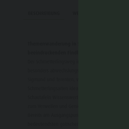
BESCHREIBUNG
WEGBESCHREIBUNG
A
Themenwanderung in St. Sigmund mit Schmette
beeindruckenden Findlingen und spannenden E
Der Schmetterlingsweg in St. Sigmund verbindet 
besonders abwechslungsreiche Weise. Die Wander
Sigmund und Terenten, wo blütenreiche Wiesen, 
Schmetterlingsarten ideale Bedingungen bieten.
Schautafeln Wissenswertes über die faszinierende
zum Verweilen und Genießen der Landschaft einl
Bereits am Ausgangspunkt erwartet die Besucher 
bedeutendsten gotischen Baudenkmäler Südtirols.