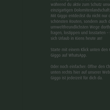
 und 1489. Besonders sehenswert ist der Hochaltar aus
während du aktiv zum Schutz uns
einzigartigen Dolomitenlandschaft 
ten Flügelaltären Südtirols zählt.
Mit Giggo entdeckst du nicht nur 
 eindrucksvollen Zeugen der Naturgeschichte. Die
schönsten Routen, sondern auch d
burg“ bekannt, wurden während der Eiszeit von Gletschern
umweltfreundlichsten Wege dorthi
fragen, lostippen und losstarten – 
llen die Riesen mit gewaltigen Steinkugeln das nahe
sich Urlaub in Kiens heute an!
aben. Heute erinnert die Burgruine an diese
Starte mit einem Klick unten den 
Giggo auf WhatsApp.
ßlich zurück zum Ausgangspunkt nach St. Sigmund. Die
llen Sehenswürdigkeiten, geologischen Besonderheiten
Oder noch einfacher: Öffne den Ch
 zu einem besonderen Erlebnis für die ganze Familie.
unten rechts hier auf unserer Web
Giggo ist jederzeit für dich da.