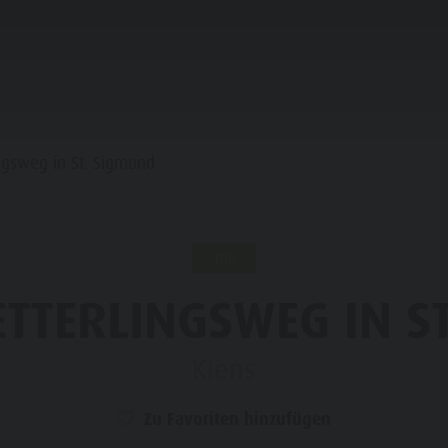
PLANEN & BUCHEN
IM HERZEN KIENS
ngsweg in St. Sigmund
LIE & KINDER
TOP
OP EVENTS
TTERLINGSWEG IN S
WÜRDIGKEITEN
Kiens
HOPPING
Zu Favoriten hinzufügen