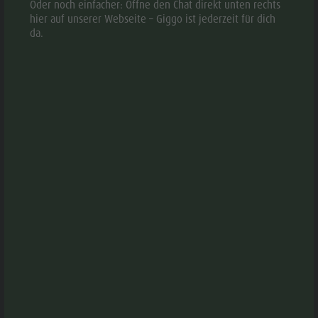
Oder noch einfacher: Öffne den Chat direkt unten rechts
Eurostar)
hier auf unserer Webseite – Giggo ist jederzeit für dich
Züge der Strecken Brenner–Innsbruck (A) (kein
da.
Ticket im Zug erhältlich)
Innichen–Lienz (A) (Ticket im Zug erhältlich)
Transport von Fahrrädern
Transport von Hunden und anderen Tierarten
Pragser Wildsee Shuttle und Bus 01.07. - 15.09.2026
Drei Zinnen/Auronzo ab Toblach Shuttle 31.05. -
11.10.2026
Informationen über Kosten und wie man das
Pragsertal, die Drei Zinnen und das Fischleintal erreicht,
finden Sie
hier.
Inklusiv sind zahlreiche weitere Leistungen und
Ermäßigungen. Der Tourismusverein Kiens bietet
hierfür ein umfangreiches Ferienprogramm für die
ganze Familie.
LEISTUNGEN DES SÜDTIROL ALTO ADIGE GUEST PASS