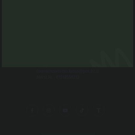
KONTAKT
Tourismusverein Kiens
Kiener Dorfweg 4 b
I-39030 Kiens
Tel. +39 0474 565245
info@kiens.bz
tourismusverein.kiens@pec.bz.it
Mwst.Nr.: 01518550213