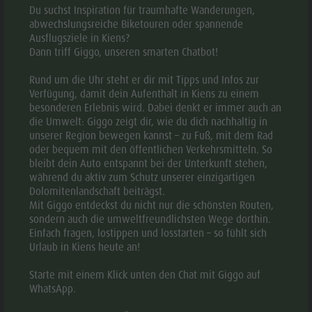
Dazu zählen die Pustertalerbahn, die Vinschgauerbahn, die
Du suchst Inspiration für traumhafte Wanderungen,
Meranerlinie die regionalen Züge zwischen dem
abwechslungsreiche Biketouren oder spannende
Brennerpass und Trient, alle City-, Stadt und Überlandbusse
Ausflugsziele in Kiens?
genauso wie die spektakuläre Standseilbahn auf den
Dann triff Giggo, unseren smarten Chatbot!
Mendelpass, Bozen-Ritten, Bozen-Jenesien (zur Zeit
geschlossen), Bozen-Kohlern, Vilpian-Mölten, Burgstall
Rund um die Uhr steht er dir mit Tipps und Infos zur
Vöran und die malerische Rittner Schmalspurbahn.
Verfügung, damit dein Aufenthalt in Kiens zu einem
besonderen Erlebnis wird. Dabei denkt er immer auch an
die Umwelt: Giggo zeigt dir, wie du dich nachhaltig in
DÖRFERBUS TERENTEN - KIENS - EHRENBURG
unserer Region bewegen kannst – zu Fuß, mit dem Rad
oder bequem mit den öffentlichen Verkehrsmitteln. So
bleibt dein Auto entspannt bei der Unterkunft stehen,
während du aktiv zum Schutz unserer einzigartigen
Dolomitenlandschaft beiträgst.
Mit Giggo entdeckst du nicht nur die schönsten Routen,
sondern auch die umweltfreundlichsten Wege dorthin.
KRONPLATZ GUEST PASS
Einfach fragen, lostippen und losstarten – so fühlt sich
Urlaub in Kiens heute an!
Ausnahmen
Starte mit einem Klick unten den Chat mit Giggo auf
WhatsApp.
Langstreckenzüge (Intercity, Eurocity, Euronight,