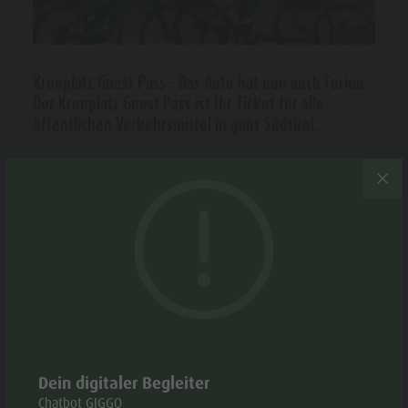
Kronplatz
Guest Pass
Kronplatz Guest Pass - Das Auto hat nun auch Ferien.
Kontakt
Der Kronplatz Guest Pass ist Ihr Ticket für alle
Katalogservice
öffentlichen Verkehrsmittel in ganz Südtirol.
Wetter
Urlaub in Südtirol ist eine gute Gelegenheit, eimnal
Webcams
"autofrei" zu nehmen und in die einzigartige
Events
Kulturlandschaft einzutauchen.
Der Kronplatz Guestpass steht allen Feriengästen jener
Beherbergungsbetriebe zu, die
Mitglied im
Tourismusverein Kiens
sind, und berechtigt zur Nutzung
der gesamten regionalen öffentlichen Verkehrsmittel in
Südtirol (
Bus, Zug,
Wander- und Dörferbus
und die
Landesseilbahnen
).
Dein digitaler Begleiter
Chatbot GIGGO