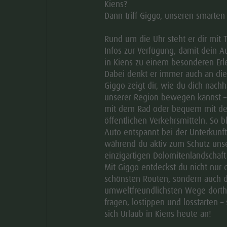
Kiens?
WECHSELAUSSTELLUNGEN IM
Dann triff Giggo, unseren smarten
LUMEN. MUSEUM DER
Rund um die Uhr steht er dir mit 
BERGFOTOGRAFIE
Infos zur Verfügung, damit dein A
in Kiens zu einem besonderen Erle
08.08.2026
Dabei denkt er immer auch an di
Giggo zeigt dir, wie du dich nachha
BRUNECK UND UMGEBUNG
-
unserer Region bewegen kannst –
Seilbahnstraße
mit dem Rad oder bequem mit d
10:00 - 16:00
öffentlichen Verkehrsmitteln. So b
Auto entspannt bei der Unterkunft
während du aktiv zum Schutz uns
einzigartigen Dolomitenlandschaft 
Mit Giggo entdeckst du nicht nur 
ANDERE VERFÜGBARE TERMINE
schönsten Routen, sondern auch d
umweltfreundlichsten Wege dorthi
DETAIL
fragen, lostippen und losstarten – 
sich Urlaub in Kiens heute an!