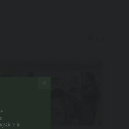
Kontakt
Katalogservice
Wetter
Webcams
Karte
Events
EVENT
te
e
gsziele in