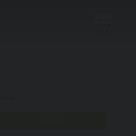
zurück
Planen &
Buchen
Angebote
Mobilität vor Ort
SUCHE
Kronplatz Guest Pass