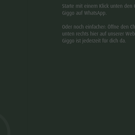
Starte mit einem Klick unten den 
Giggo auf WhatsApp.
Oder noch einfacher: Öffne den Ch
unten rechts hier auf unserer Web
Giggo ist jederzeit für dich da.
HÖFINA KIRSCHTA
08.08 - 09.08.2026
KIENS
- Festplatz Hofern
14:00 - 00:00