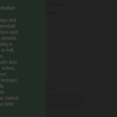
INFOSTAND: NATURPARK
 Chatbot!
"RIESERFERNER AHRN"
Tipps und
ufenthalt
08.08.2026
bnis wird.
ANTHOLZERTAL
e Umwelt:
ltig in
14:00 - 16:00
 zu Fuß,
en
leibt dein
 stehen,
erer
beiträgst.
die
ANDERE VERFÜGBARE TERMINE
ie
n. Einfach
DETAIL
so fühlt