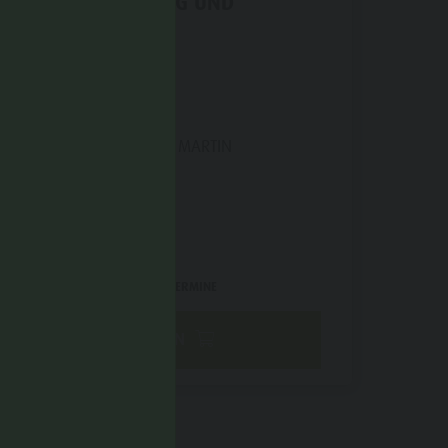
FANES - TREKKING UND
VERKOSTUNG
WOCHENPROGRAMM
10.08.2026
SAN VIGILIO - SAN MARTIN
09:30 - 17:30
TICKET
75 €
ab
ANDERE VERFÜGBARE TERMINE
BUCHEN