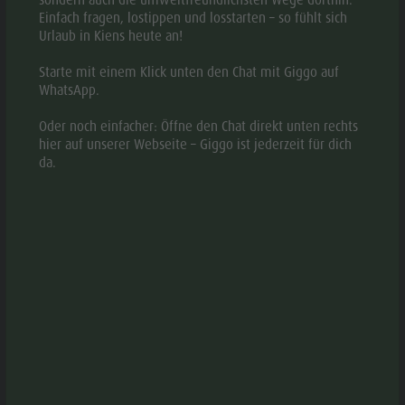
sondern auch die umweltfreundlichsten Wege dorthin.
Einfach fragen, lostippen und losstarten – so fühlt sich
Urlaub in Kiens heute an!
Starte mit einem Klick unten den Chat mit Giggo auf
WhatsApp.
BESCHREIBUNG
Oder noch einfacher: Öffne den Chat direkt unten rechts
hier auf unserer Webseite – Giggo ist jederzeit für dich
KARTE
da.
BUCHEN
ANFRAGEN
- Wohnküche mit Kochfeld, Kühlschrank mit Gefrierfach,
Geschirrspülmaschine, Mikrowelle mit Grill, Toaster,
Kaffeemaschine und Wasserkocher - Badezimmer mit WC,
Waschbecken und Dusche. Föhn und Badetücher sind
vorhanden - Große, überdachte Terrasse mit Lounge-