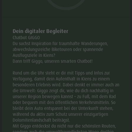
Webcams
Geschichte
Events
Guide A-Z
© Mutschlechner Eva Maria
© Prams
aria.slide_indicato
aria.slide_i
01
08
Dein digitaler Begleiter
Chatbot GIGGO
Du suchst Inspiration für traumhafte Wanderungen,
Zur Sammelanfrage hinzufügen
abwechslungsreiche Biketouren oder spannende
Ausflugsziele in Kiens?
Dann triff Giggo, unseren smarten Chatbot!
Zu Favoriten hinzufügen
Rund um die Uhr steht er dir mit Tipps und Infos zur
KONTAKTE
Verfügung, damit dein Aufenthalt in Kiens zu einem
besonderen Erlebnis wird. Dabei denkt er immer auch an
die Umwelt: Giggo zeigt dir, wie du dich nachhaltig in
+39 347 0930881
unserer Region bewegen kannst – zu Fuß, mit dem Rad
oder bequem mit den öffentlichen Verkehrsmitteln. So
E-mail
Webseite
bleibt dein Auto entspannt bei der Unterkunft stehen,
während du aktiv zum Schutz unserer einzigartigen
Dolomitenlandschaft beiträgst.
Mit Giggo entdeckst du nicht nur die schönsten Routen,