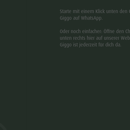
Starte mit einem Klick unten den 
Giggo auf WhatsApp.
Oder noch einfacher: Öffne den Ch
unten rechts hier auf unserer Web
Giggo ist jederzeit für dich da.
© Touri
aria.slide_indi
aria.slide
01
05