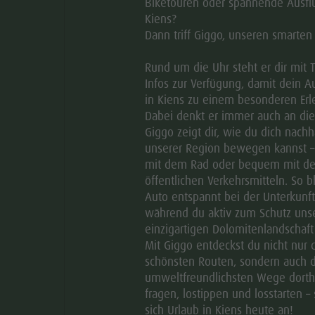
Biketouren oder spannende Ausflu
Kiens?
geöffnet
Dann triff Giggo, unseren smarten
Rund um die Uhr steht er dir mit 
Infos zur Verfügung, damit dein A
DI
MI
DO
FR
SA
SO
in Kiens zu einem besonderen Erle
Dabei denkt er immer auch an di
Giggo zeigt dir, wie du dich nachha
unserer Region bewegen kannst –
mit dem Rad oder bequem mit d
öffentlichen Verkehrsmitteln. So b
Auto entspannt bei der Unterkunft
während du aktiv zum Schutz uns
einzigartigen Dolomitenlandschaft 
Mit Giggo entdeckst du nicht nur 
schönsten Routen, sondern auch d
umweltfreundlichsten Wege dorthi
fragen, lostippen und losstarten – 
sich Urlaub in Kiens heute an!