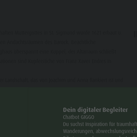
haften Muttergottes in St. Sigmund wurde 1621 erbaut u.
sten Andachtsräumen des Barock. Beachtliche
haus überspannt eine Kuppel, der Altarraum schließt
ar
tionen sind Kupferstiche von Franz Xaver Endres in
ier Landschaft, das von Joachim und Anna flankiert ist und
r stammen von Josef Anton Zoller. Unterhalb der Kuppel
pel selber finden sich Szenen aus dem Buch Ester. Im
n Glaube, Hoffinung und Liebe, ergänzt durch den
Dein digitaler Begleiter
Chatbot GIGGO
Du suchst Inspiration für traumhaf
Wanderungen, abwechslungsreich