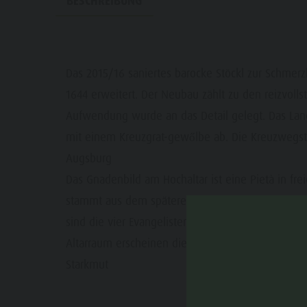
BESCHREIBUNG
Guide A-Z
Paragleiten & Tandemfliegen
Wetter
Webcams
Events
Das 2015/16 saniertes barocke Stöckl zur Schmerz
1644 erweitert.
Der Neubau zählt zu den reizvoll
Aufwendung wurde an das Detail gelegt. Das Lang
mit einem Kreuzgrat-gewőlbe ab. Die Kreuzwegsta
Augsburg
Das Gnadenbild am Hochaltar ist eine Pietà in fre
stammt aus dem späteren 15. Jh. Die Deckenbilde
sind die vier Evangelisten abgebildet, in der Kup
Altarraum erscheinen die drei gõttlichen Tugende
Starkmut