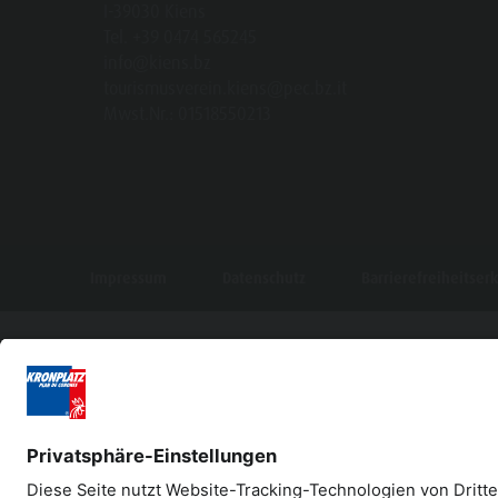
I-39030 Kiens
Tel. +39 0474 565245
info@kiens.bz
tourismusverein.kiens@pec.bz.it
Mwst.Nr.: 01518550213
Impressum
Datenschutz
Barrierefreiheitser