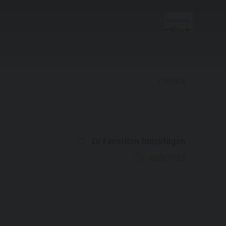
zurück
Entdecken
Almen & Skihütten
Zu Favoriten hinzufügen
GEÖFFNET
Bars & Restaurants
Kultur & Tradition
Geschichte
Guide A-Z