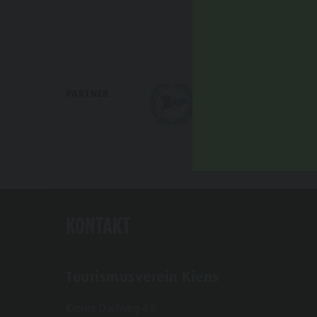
PARTNER
KONTAKT
Tourismusverein Kiens
Kiener Dorfweg 4 b