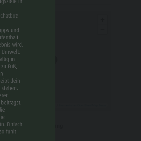
gsziele in
 Chatbot!
+
−
Tipps und
ufenthalt
bnis wird.
e Umwelt:
ltig in
 zu Fuß,
en
leibt dein
 stehen,
erer
beiträgst.
Leaflet
| ©
OpenStreetMap
, Tiles courtesy of
Humanitarian OpenStreetMap Team
die
ie
n. Einfach
Anfahrtsbeschreibung
so fühlt