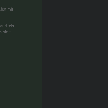
Chat mit
at direkt
seite –
smusverein Kiens
cator.prefix
_indicator.of