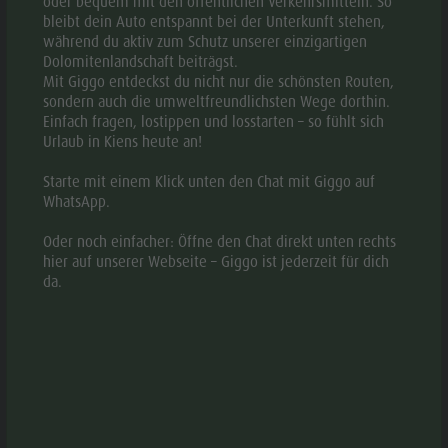
oder bequem mit den öffentlichen Verkehrsmitteln. So
werden.
bleibt dein Auto entspannt bei der Unterkunft stehen,
während du aktiv zum Schutz unserer einzigartigen
Dolomitenlandschaft beiträgst.
GALERIE
Mit Giggo entdeckst du nicht nur die schönsten Routen,
sondern auch die umweltfreundlichsten Wege dorthin.
Einfach fragen, lostippen und losstarten – so fühlt sich
Urlaub in Kiens heute an!
Starte mit einem Klick unten den Chat mit Giggo auf
WhatsApp.
Oder noch einfacher: Öffne den Chat direkt unten rechts
hier auf unserer Webseite – Giggo ist jederzeit für dich
da.
© HERB
© Georg Tappeiner
aria.slide_indicato
aria.slide_i
01
03