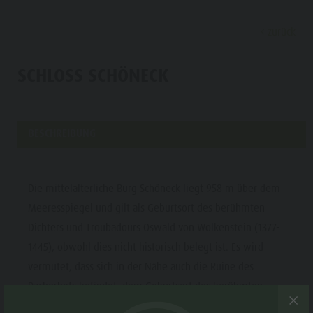
zurück
ENTDECKEN
AKTIVITÄTEN
PLANEN & 
SCHLOSS SCHÖNECK
Familie & Kinder
Tourenübersicht
Kronplatz Guest Pass
Urlaubshighlights
Entdec
Top Events
Schwimmen
Mobilität vor Ort
Wandern
BESCHREIBUNG
Sehenswürdigkeiten
Wandern
Urlaub buchen
Kirchen
FAMILIE &
Shopping
Radfahren
Angebote
Kulturelle Highlights
KINDER
Almen &
Die mittelalterliche Burg Schöneck liegt 958 m über dem
Almen & Skihütten
Mountainbike
Mobilität vor Ort
Wandern
Meeresspiegel und gilt als Geburtsort des berühmten
TOP EVENTS
Skihütten
Bars & Restaurants
Hochseilgärten
Kronplatz Guest Pass
DSC Arminia Bielefeld
Dichters und Troubadours Oswald von Wolkenstein (1377-
Bars &
SEHENSWÜRDIGKEITEN
Kultur & Tradition
Bergsteigen
Kontakt
Tourenübersicht
1445), obwohl dies nicht historisch belegt ist. Es wird
Restaurants
SHOPPING
vermutet, dass sich in der Nähe auch die Ruine des
Geschichte
Rafting & Canyoning
Katalogservice
Unterkünfte
Kultur &
Pacherhofs befindet, dem Geburtsort des berühmten
Guide A-Z
Paragleiten & Tandemfliegen
Wetter
Tradition
Künstlers und Bildhauers Michael Pacher. Die Burg