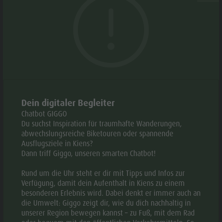
Webcams
Schöneck wurde Mitte des 13. Jahrhunderts von Fürst
Geschichte
Events
Rodeneck erbaut; Die erste Erwähnung der Anlage
Guide A-Z
stammt aus den Jahren 1155 und 1164. Mit der Zeit
gelangte es in den Besitz der Tiroler Grafen. Der Besitzer
des Ritterguts Schöneck hieß später Engelmar von
Willanders.
Dein digitaler Begleiter
Nicht nur das Heiligtum, sondern auch Teile des Palastes,
Chatbot GIGGO
Ruinen der Kapelle und Fragmente der historischen
Du suchst Inspiration für traumhafte Wanderungen,
abwechslungsreiche Biketouren oder spannende
Mauer sind heute noch erhalten. In der Ruine der
Ausflugsziele in Kiens?
Burgkapelle befindet sich außerdem ein Fresko von
Dann triff Giggo, unseren smarten Chatbot!
Meister Michael Pacher. Das Schloss ist Privatbesitz und
Rund um die Uhr steht er dir mit Tipps und Infos zur
unzugänglich. Heute befindet sich in der Nähe auch ein
Verfügung, damit dein Aufenthalt in Kiens zu einem
gleichnamiges Restaurant.
besonderen Erlebnis wird. Dabei denkt er immer auch an
die Umwelt: Giggo zeigt dir, wie du dich nachhaltig in
unserer Region bewegen kannst – zu Fuß, mit dem Rad
Das Schloss ist Privateigentum und darf nicht betreten