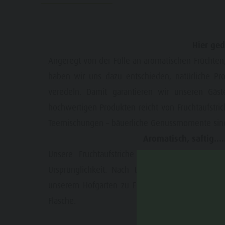
Guide A-Z
Paragleiten & Tandemfliegen
Wetter
Webcams
Hier ge
Events
Angeregt von der Fülle an aromatischen Früchten
haben wir uns dazu entschieden, natürliche Pr
veredeln. Damit garantieren wir unseren Gäst
hochwertigen Produkten reicht von Fruchtaufstri
Teemischungen – bäuerliche Genussmomente sind 
Aromatisch, saftig.....
Unsere Fruchtaufstriche und naturreinen Siru
Ursprünglichkeit. Nach traditioneller Rezeptur
unserem Hofgarten zu Fruchtaufstrichen... ode
Flasche.
Kräuterk