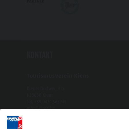
PARTNER
KONTAKT
Tourismusverein Kiens
Kiener Dorfweg 4 b
I-39030 Kiens
Tel. +39 0474 565245
info@kiens.bz
tourismusverein.kiens@pec.bz.it
Mwst.Nr.: 01518550213