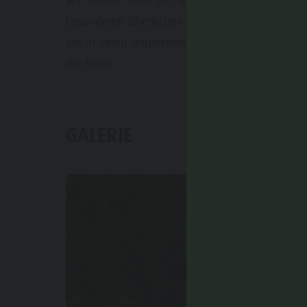
Wir setzen auch bei unseren Zirbenkissen auf
besonderen ätherischen Ölen hat einen positiven 
uns in einen angenehmen Entspannungszustand u
der Natur.
GALERIE