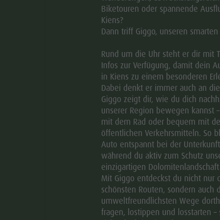
Kräuter. Getrocknete Blüten und Blätter aus hofeigenem
Biketouren oder spannende Ausflu
Kiens?
Teemischung. Das optimale Klima in Südtirol verleiht den
Dann triff Giggo, unseren smarten
e natürliche beruhigende Wirkung.
hmack aus Südtirol
Rund um die Uhr steht er dir mit 
Infos zur Verfügung, damit dein A
ner Schweinezucht schmeckt man die Leidenschaft für
in Kiens zu einem besonderen Erle
en Klima geprägt, wird der Speck durch eine geheime
Dabei denkt er immer auch an di
ck finden Sie in unserem Hofladen auch die typischen
Giggo zeigt dir, wie du dich nachha
unserer Region bewegen kannst –
 Rindfleisch, hofeigene Salami, Bauchspeck und Lardo.
mit dem Rad oder bequem mit d
d aus den Bergen - Honig
öffentlichen Verkehrsmitteln. So b
nig seinen einzigartigen Geschmack. In nahezu
Auto entspannt bei der Unterkunft
während du aktiv zum Schutz uns
en den wertvollen Nektar, verarbeiten ihn zu
einzigartigen Dolomitenlandschaft 
lich einen naturbelassenen gesunden Honig, der mit
Mit Giggo entdeckst du nicht nur 
schönsten Routen, sondern auch d
umweltfreundlichsten Wege dorthi
 Königin der Alpen
fragen, lostippen und losstarten – 