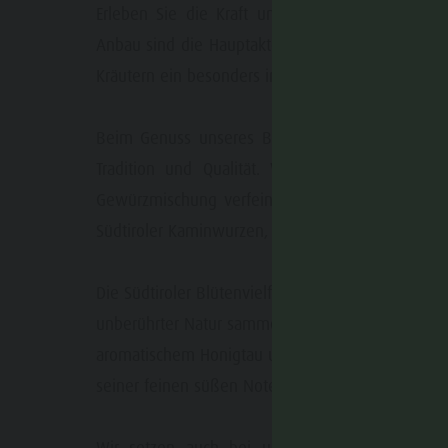
Erleben Sie die Kraft und Energie natürlicher 
Anbau sind die Hauptakteure unserer speziellen 
Kräutern ein besonders intensives Aroma und ihr
Echter Gesc
Beim Genuss unseres Bauernspecks aus hofeige
Tradition und Qualität. Vom speziellen alpin
Gewürzmischung verfeinert. Neben unserem Spe
Südtiroler Kaminwurzen, wahlweise mit Wild oder
Das flüssige Gol
Die Südtiroler Blütenvielfalt verleiht unserem Ho
unberührter Natur sammeln unsere fleißigen Bien
aromatischem Honigtau und schenken uns schließ
seiner feinen süßen Note begeistert.
Die Zirbe -