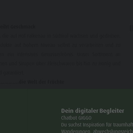
deiht Geschmack
, die auf Hof Falkenau in Südtirol wachsen und gedeihen,
odukte auf hohem Niveau selbst zu verarbeiten und zu
ar
en ein intensives Genusserlebnis. Unser Sortiment an
chen und Sirupen über Fleischwaren bis hin zu Honig und
garantiert.
............die Welt der Früchte
pe sind die besten Botschafter für Natürlichkeit und
 verarbeiten wir die Beeren, Blüten und Obstsorten aus
r wahlweise auch zu neuen, innovativen Genüssen in der
Dein digitaler Begleiter
Chatbot GIGGO
Du suchst Inspiration für traumhaf
raft aus Südtirol
Wanderungen, abwechslungsreich