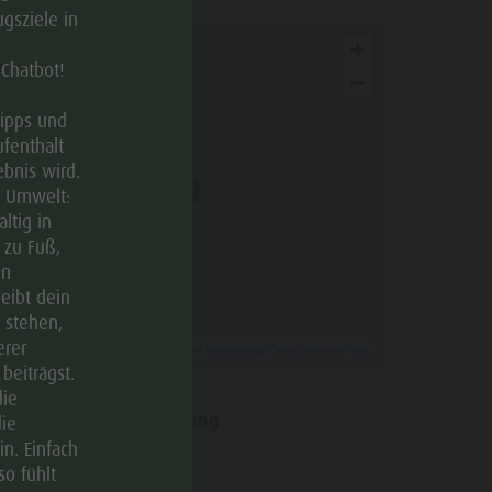
gsziele in
+
 Chatbot!
−
Tipps und
ufenthalt
bnis wird.
e Umwelt:
ltig in
 zu Fuß,
en
leibt dein
 stehen,
erer
Leaflet
| ©
OpenStreetMap
, Tiles courtesy of
Humanitarian OpenStreetMap Team
beiträgst.
die
Anfahrtsbeschreibung
ie
n. Einfach
so fühlt