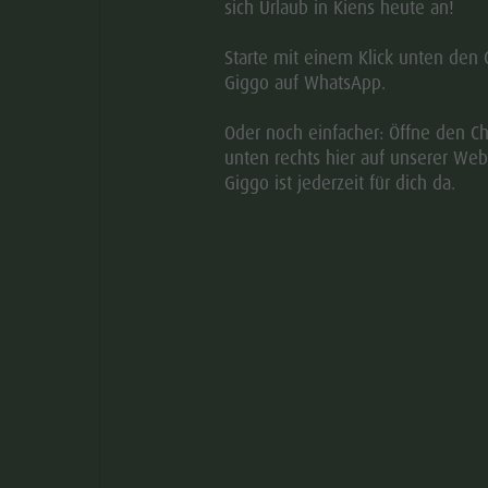
 beste Qualität. Das regionale Zirbenholz mit seinen
sich Urlaub in Kiens heute an!
Einfluss auf unseren Körper. Die Wirkung der Zirbe bringt
Starte mit einem Klick unten den 
nd steigert das allgemeine Wohlbefinden. Ein Geschenk
Giggo auf WhatsApp.
Oder noch einfacher: Öffne den Ch
unten rechts hier auf unserer Web
Giggo ist jederzeit für dich da.