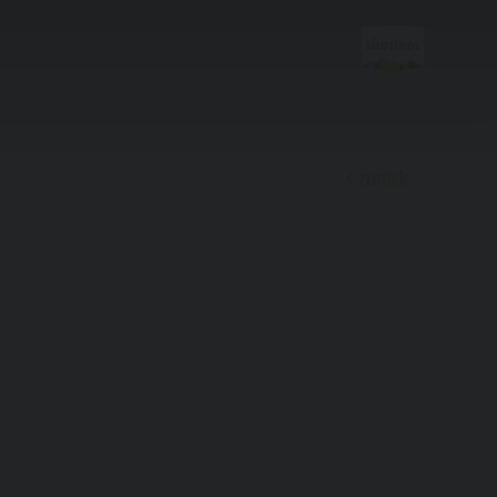
zurück
Entdecken
Almen & Skihütten
Bars & Restaurants
Kultur & Tradition
Geschichte
Guide A-Z