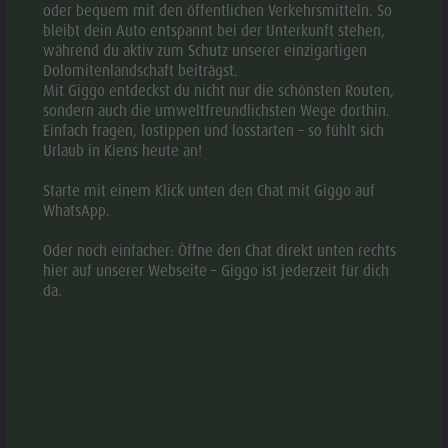
22:00
oder bequem mit den öffentlichen Verkehrsmitteln. So
bleibt dein Auto entspannt bei der Unterkunft stehen,
während du aktiv zum Schutz unserer einzigartigen
ZEITRAUM
:
Dolomitenlandschaft beiträgst.
26.12. -
MO
DI
MI
DO
FR
SA
Mit Giggo entdeckst du nicht nur die schönsten Routen,
31.05.
sondern auch die umweltfreundlichsten Wege dorthin.
Einfach fragen, lostippen und losstarten – so fühlt sich
07:30 -
Urlaub in Kiens heute an!
14:00
Starte mit einem Klick unten den Chat mit Giggo auf
WhatsApp.
17:00 -
22:00
Oder noch einfacher: Öffne den Chat direkt unten rechts
hier auf unserer Webseite – Giggo ist jederzeit für dich
da.
GALERIE