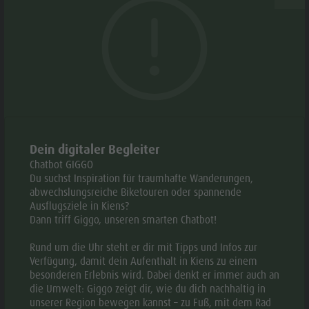
Webcams
Kronplatzgebiet entfernt. In nächster Nähe befindet sich
Geschichte
auch der Radweg, der durch das Pustertal führt. Unser
Events
Guide A-Z
familiäres Ambiente darf natürlich nicht fehlen und somit
bereitet Ihnen der Chef persönlich köstliche Pizzas, sowie
nationale und internationale Gerichte zu.
ÖFFNUNGSZEITEN
Dein digitaler Begleiter
Chatbot GIGGO
Du suchst Inspiration für traumhafte Wanderungen,
ZEITRAUM
:
abwechslungsreiche Biketouren oder spannende
08.01. -
MO
DI
MI
DO
FR
SA
Ausflugsziele in Kiens?
18.12.
Dann triff Giggo, unseren smarten Chatbot!
07:30 -
Rund um die Uhr steht er dir mit Tipps und Infos zur
14:00
Verfügung, damit dein Aufenthalt in Kiens zu einem
besonderen Erlebnis wird. Dabei denkt er immer auch an
die Umwelt: Giggo zeigt dir, wie du dich nachhaltig in
17:00 -
unserer Region bewegen kannst – zu Fuß, mit dem Rad