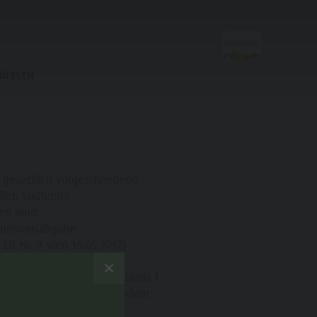
MÜSSEN
Im Herzen
Kiens
e gesetzlich vorgeschriebene
llen Südtiroler
en wird.
Tourismusabgabe
Kirchen
LG Nr. 9 vom 16.05.2012)
Kulturelle Highlights
be wird im Sinne des Artikels 1
Wandern
ro Übernachtung in folgendem