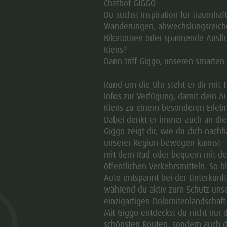
Chatbot GIGGO
Du suchst Inspiration für traumhaf
a) 2,50 Euro für die Beherbergu
Wanderungen, abwechslungsreich
Landesgesetzes vom 14. Dezemb
Biketouren oder spannende Ausflu
Einstufung von vier Sternen, vi
Kiens?
Sternen,
Dann triff Giggo, unseren smarten
b) 2,00 Euro für die Beherbergu
Rund um die Uhr steht er dir mit 
Landesgesetzes vom 14. Dezemb
Infos zur Verfügung, damit dein Au
Einstufung von drei Sternen und
Kiens zu einem besonderen Erlebn
Dabei denkt er immer auch an di
c) 1,50 Euro für alle anderen B
Giggo zeigt dir, wie du dich nachha
1 Absatz 2 des Landesgesetzes v
unserer Region bewegen kannst –
mit dem Rad oder bequem mit d
Befreiungen:
öffentlichen Verkehrsmitteln. So b
Auto entspannt bei der Unterkunft
1. Von der der Gemeindeaufenth
während du aktiv zum Schutz uns
einzigartigen Dolomitenlandschaft 
a) Kinder und Jugendliche bis z
Mit Giggo entdeckst du nicht nur 
Lebensjahres,
schönsten Routen, sondern auch d