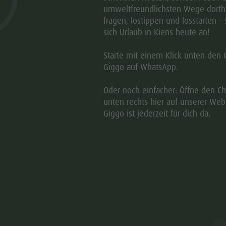
umweltfreundlichsten Wege dorthi
b) das Personal der Beherbergu
fragen, lostippen und losstarten – 
deren Übernachtung keine Melde
sich Urlaub in Kiens heute an!
den Wohnsitz in Südtirol bzw. 
Starte mit einem Klick unten den 
Giggo auf WhatsApp.
Oder noch einfacher: Öffne den Ch
unten rechts hier auf unserer Web
Giggo ist jederzeit für dich da.
ZEN KIENS
UNTERKÜNFTE
URLAUB BUCHEN