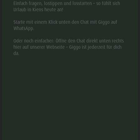
Einfach fragen, lostippen und losstarten – so fühlt sich
Urlaub in Kiens heute an!
Starte mit einem Klick unten den Chat mit Giggo auf
WhatsApp.
BESCHREIBUNG
Oder noch einfacher: Öffne den Chat direkt unten rechts
hier auf unserer Webseite – Giggo ist jederzeit für dich
KARTE
da.
BUCHEN
ANFRAGEN
Apartments für eine entspannte Zeit im Pustertal, ganz
ruhig gelegen.
CIN:
IT021021B4FGSLX67E