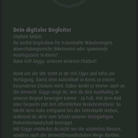
Webcams
Geschichte
Events
Guide A-Z
© Simonhof
© Pesko
aria.slide_indicato
aria.slide_i
01
04
Dein digitaler Begleiter
Chatbot GIGGO
Du suchst Inspiration für traumhafte Wanderungen,
abwechslungsreiche Biketouren oder spannende
Zur Sammelanfrage hinzufügen
Ausflugsziele in Kiens?
Dann triff Giggo, unseren smarten Chatbot!
Zu Favoriten hinzufügen
Rund um die Uhr steht er dir mit Tipps und Infos zur
KONTAKTE
Verfügung, damit dein Aufenthalt in Kiens zu einem
besonderen Erlebnis wird. Dabei denkt er immer auch an
die Umwelt: Giggo zeigt dir, wie du dich nachhaltig in
+39 335 6355639
unserer Region bewegen kannst – zu Fuß, mit dem Rad
oder bequem mit den öffentlichen Verkehrsmitteln. So
E-mail
bleibt dein Auto entspannt bei der Unterkunft stehen,
während du aktiv zum Schutz unserer einzigartigen
Dolomitenlandschaft beiträgst.
Mit Giggo entdeckst du nicht nur die schönsten Routen,
sondern auch die umweltfreundlichsten Wege dorthin.