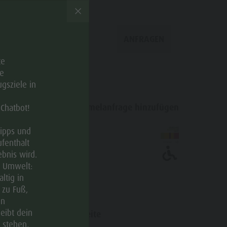
ANFRAGEN
te
e
gsziele in
Zur Sammelanfrage hinzufügen
 Chatbot!
Tipps und
© Eichnerhof
ufenthalt
bnis wird.
e Umwelt:
ltig in
 zu Fuß,
en
leibt dein
Webseite
 stehen,