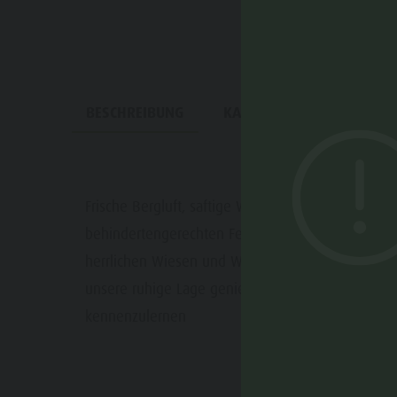
BESCHREIBUNG
KARTE
BUCHEN
Frische Bergluft, saftige Wiesen, eine herrliche A
behindertengerechten Ferienwohnungen neben un
herrlichen Wiesen und Wäldern an der Pustertal
unsere ruhige Lage genießen. Freuen Sie sich un
kennenzulernen