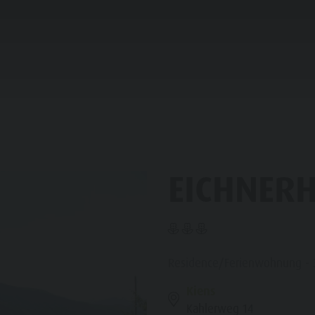
PLANEN & BUCHEN
IM HERZEN KIENS
LIE & KINDER
EICHNER
OP EVENTS
WÜRDIGKEITEN
HOPPING
Residence/Ferienwohnung -
Kiens
Kahlerweg 14