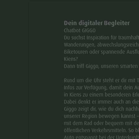
Dein digitaler Begleiter
Chatbot GIGGO
Du suchst Inspiration für traumhaf
Wanderungen, abwechslungsreich
Biketouren oder spannende Ausflu
Kiens?
Dann triff Giggo, unseren smarten
Zu Favoriten hinzufügen
Rund um die Uhr steht er dir mit 
© Eichnerhof
KONTAKTE
aria.slide_indicator.prefix
aria.slide_indicator.of
01
08
Infos zur Verfügung, damit dein A
in Kiens zu einem besonderen Erle
Dabei denkt er immer auch an di
Giggo zeigt dir, wie du dich nachha
unserer Region bewegen kannst –
+39 348 6966067
mit dem Rad oder bequem mit d
öffentlichen Verkehrsmitteln. So b
E-mail
Auto entspannt bei der Unterkunft