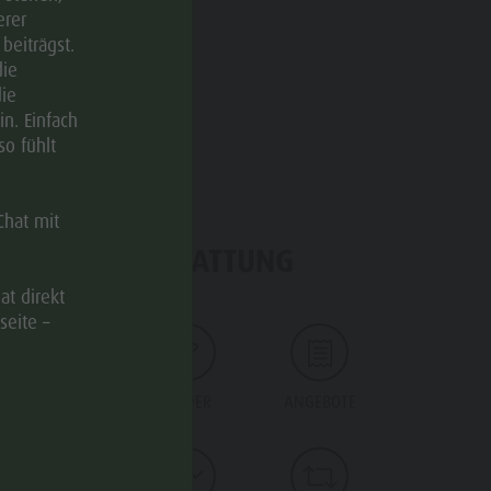
erer
beiträgst.
die
ie
n. Einfach
so fühlt
Chat mit
BETRIEBSAUSSTATTUNG
at direkt
seite –
THEMEN
KINDER
ANGEBOTE