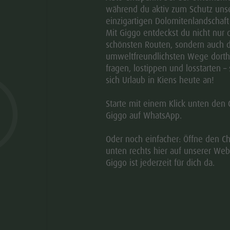
während du aktiv zum Schutz uns
einzigartigen Dolomitenlandschaft 
Mit Giggo entdeckst du nicht nur 
schönsten Routen, sondern auch d
umweltfreundlichsten Wege dorthi
ANFRAGEN
fragen, lostippen und losstarten – 
sich Urlaub in Kiens heute an!
Starte mit einem Klick unten den 
Giggo auf WhatsApp.
ussicht auf die Dolomiten. Die neu-erbauten,
serem Viehbauernhof liegen sehr schön inmitten von
Oder noch einfacher: Öffne den Ch
unten rechts hier auf unserer Web
er Sonnenstraße. Im Sommer wie im Winter werden Sie
Giggo ist jederzeit für dich da.
s und unseren Hof mit den verschiedenen Tieren