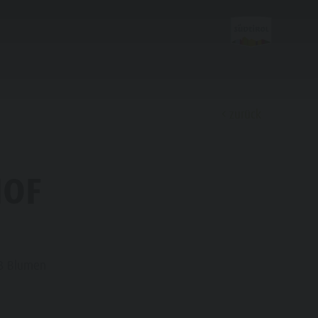
zurück
Entdecken
HOF
Almen & Skihütten
Bars & Restaurants
Kultur & Tradition
 3 Blumen
Geschichte
Guide A-Z