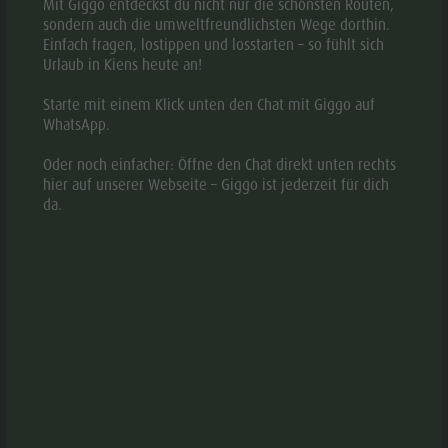
Mit Giggo entdeckst du nicht nur die schönsten Routen,
sondern auch die umweltfreundlichsten Wege dorthin.
Einfach fragen, lostippen und losstarten – so fühlt sich
Urlaub in Kiens heute an!
Starte mit einem Klick unten den Chat mit Giggo auf
BESCHREIBUNG
WhatsApp.
KARTE
Oder noch einfacher: Öffne den Chat direkt unten rechts
hier auf unserer Webseite – Giggo ist jederzeit für dich
da.
BUCHEN
ANFRAGEN
Unser Haus liegt im wunderschönen Pustertal. Wir haben
für Sie fünf einladende und gemütliche Wohnungen, ein
beheiztes Freischwimmbad mit Liegewiese,
Sonnenliegen, Tischtennis, Tischfußball, einen Grill mit
Gartenlaube für fröhliche Grillabende, genügend