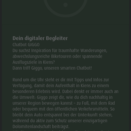
Webcams
Geschichte
Events
Guide A-Z
© Abfalterer Markus
© App. 
aria.slide_indicato
aria.slide_i
01
08
Dein digitaler Begleiter
Chatbot GIGGO
Zur Sammelanfrage hinzufügen
Du suchst Inspiration für traumhafte Wanderungen,
abwechslungsreiche Biketouren oder spannende
Zu Favoriten hinzufügen
Ausflugsziele in Kiens?
Dann triff Giggo, unseren smarten Chatbot!
KONTAKTE
Rund um die Uhr steht er dir mit Tipps und Infos zur
Verfügung, damit dein Aufenthalt in Kiens zu einem
besonderen Erlebnis wird. Dabei denkt er immer auch an
+39 0474 569651
die Umwelt: Giggo zeigt dir, wie du dich nachhaltig in
unserer Region bewegen kannst – zu Fuß, mit dem Rad
E-mail
Webseite
oder bequem mit den öffentlichen Verkehrsmitteln. So
bleibt dein Auto entspannt bei der Unterkunft stehen,
während du aktiv zum Schutz unserer einzigartigen
Dolomitenlandschaft beiträgst.