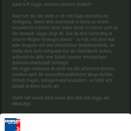
Kiener Dorfweg 4 b
Dann triff Giggo, unseren smarten Chatbot!
Wandern
I-39030 Kiens
Tel. +39 0474 565245
DSC
Rund um die Uhr steht er dir mit Tipps und Infos zur
info@kiens.bz
Verfügung, damit dein Aufenthalt in Kiens zu einem
tourismusverein.kiens@pec.bz.it
Arminia
besonderen Erlebnis wird. Dabei denkt er immer auch an
Mwst.Nr.: 01518550213
die Umwelt: Giggo zeigt dir, wie du dich nachhaltig in
Bielefeld
unserer Region bewegen kannst – zu Fuß, mit dem Rad
oder bequem mit den öffentlichen Verkehrsmitteln. So
Tourenübersicht
bleibt dein Auto entspannt bei der Unterkunft stehen,
Unterkünfte
während du aktiv zum Schutz unserer einzigartigen
Dolomitenlandschaft beiträgst.
Mit Giggo entdeckst du nicht nur die schönsten Routen,
sondern auch die umweltfreundlichsten Wege dorthin.
Einfach fragen, lostippen und losstarten – so fühlt sich
Urlaub in Kiens heute an!
Starte mit einem Klick unten den Chat mit Giggo auf
WhatsApp.
Oder noch einfacher: Öffne den Chat direkt unten rechts
hier auf unserer Webseite – Giggo ist jederzeit für dich
da.