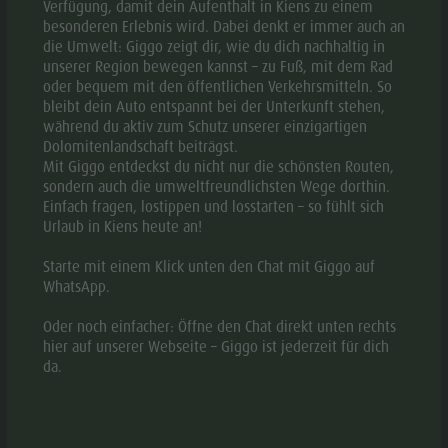
Verfügung, damit dein Aufenthalt in Kiens zu einem
PDF-DOWNLOAD
besonderen Erlebnis wird. Dabei denkt er immer auch an
die Umwelt: Giggo zeigt dir, wie du dich nachhaltig in
unserer Region bewegen kannst – zu Fuß, mit dem Rad
GPX-DOWNLOAD
oder bequem mit den öffentlichen Verkehrsmitteln. So
bleibt dein Auto entspannt bei der Unterkunft stehen,
während du aktiv zum Schutz unserer einzigartigen
BESCHREIBUNG
Dolomitenlandschaft beiträgst.
Mit Giggo entdeckst du nicht nur die schönsten Routen,
sondern auch die umweltfreundlichsten Wege dorthin.
WEGBESCHREIBUNG
Einfach fragen, lostippen und losstarten – so fühlt sich
Urlaub in Kiens heute an!
ANFAHRTSBESCHREIBUNG
Starte mit einem Klick unten den Chat mit Giggo auf
WhatsApp.
Die Skitour zum Astjoch ist eine leichte und sichere Tour
Oder noch einfacher: Öffne den Chat direkt unten rechts
auf nordseitiger Hangausrichtung, die vor allem bei
hier auf unserer Webseite – Giggo ist jederzeit für dich
da.
ausreichend Pulverschnee zu empfehlen ist. Am Gipfel
auf 2.194 m bietet sich ein wunderschöner Rundblick von
den Zillertaler Alpen bis in die Dolomiten.