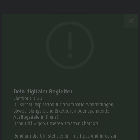
Webcams
Geschichte
Events
KATEGORIEN
Guide A-Z
Skitour
Empfohlene Zeitraum
JAN
FEB
MÄR
APR
MAI
JUN
JUL
AUG
SEPT
OKT
NOV
DEZ
Dein digitaler Begleiter
Chatbot GIGGO
Du suchst Inspiration für traumhafte Wanderungen,
abwechslungsreiche Biketouren oder spannende
Ausflugsziele in Kiens?
IN APP ÖFFNEN
Dann triff Giggo, unseren smarten Chatbot!
Rund um die Uhr steht er dir mit Tipps und Infos zur