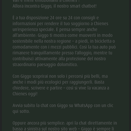
vari e mete emozionanti a Chienes ?
Allora incontra Giggo, il nostro smart chatbot!
Numero minimo di partecipanti: 2 persone
Numero massimo di partecipanti:16 persone
È a tua disposizione 24 ore su 24 con consigli e
informazioni per rendere il tuo soggiorno a Chienes
Inizio: Casa sociale, Via Huben 36 di fronte alla biblioteca
un’esperienza speciale. E pensa sempre anche
ore 09:00
all’ambiente: Giggo ti mostra come muoverti in modo
Fine: ca. alle ore 12.00 al giardino delle erbe Bergila.
sostenibile nella nostra regione – a piedi, in bicicletta o
comodamente con i mezzi pubblici. Così la tua auto può
Costo: Adulti con Guest Pass Plan de Corones 10 €, altri
rimanere tranquillamente presso l’alloggio, mentre tu
pagano 15 €; bambini fino a 10 anni gratis.
contribuisci attivamente alla protezione del nostro
straordinario paesaggio dolomitico.
COME ARRIVARE
Con Giggo scoprirai non solo i percorsi più belli, ma
anche i modi più ecologici per raggiungerli. Basta
chiedere, scrivere e partire – così si vive la vacanza a
Casa sociale/Piazza della Scuola a Chienes Via Huben 36
Chienes oggi!
ore 09:00 poi si prosegue a piedi. Parcheggio gratuito
Avvia subito la chat con Giggo su WhatsApp con un clic
disponibile a Chienes.
qui sotto.
INFORMAZIONI UTILI / COSA PORTARE
Oppure ancora più semplice: apri la chat direttamente in
basso a sinistra sul nostro sito web – Giggo è sempre lì