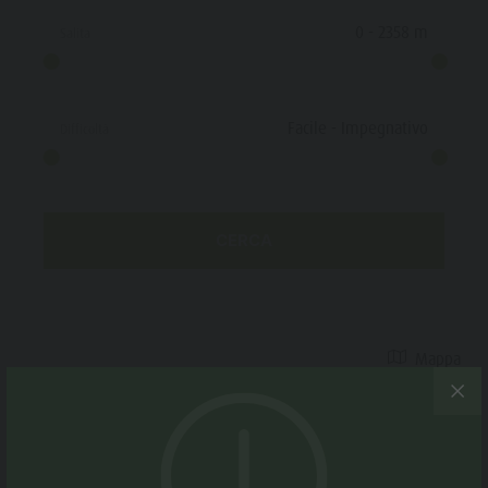
Meteo
culturale
0
-
2358
m
Salita
Webcam
Escursioni
Tour
Facile
-
Impegnativo
Difficoltà
Alloggi
CERCA
Mappa
Medio