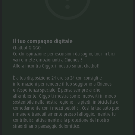
Il tuo compagno digitale
Chatbot GIGGO
Chienes
Cerchi ispirazione per escursioni da sogno, tour in bici
vari e mete emozionanti a Chienes ?
IL SENTIERO DELLE FARFALLE A SAN
Allora incontra Giggo, il nostro smart chatbot!
SIGISMONDO
È a tua disposizione 24 ore su 24 con consigli e
informazioni per rendere il tuo soggiorno a Chienes
Distanza
8,9 km
un’esperienza speciale. E pensa sempre anche
all’ambiente: Giggo ti mostra come muoverti in modo
Durata
2 h 45 min
sostenibile nella nostra regione – a piedi, in bicicletta o
comodamente con i mezzi pubblici. Così la tua auto può
rimanere tranquillamente presso l’alloggio, mentre tu
Salita
407 m
contribuisci attivamente alla protezione del nostro
straordinario paesaggio dolomitico.
Discesa
409 m