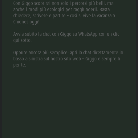
Con Giggo scoprirai non solo i percorsi più belli, ma
anche i modi più ecologici per raggiungerli. Basta
Stato
aperto
chiedere, scrivere e partire – così si vive la vacanza a
Chienes oggi!
Avvia subito la chat con Giggo su WhatsApp con un clic
qui sotto.
Medio
Oppure ancora più semplice: apri la chat direttamente in
basso a sinistra sul nostro sito web – Giggo è sempre lì
per te.
Chienes
PISTA DA CORSA: CHIENES - CASTELDARNE
- ILISTRA - CHIENES