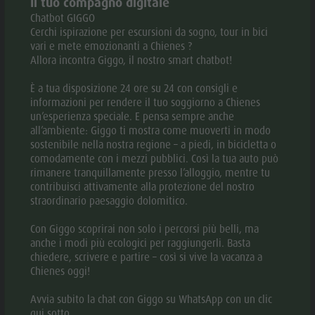
Il tuo compagno digitale
incammineremo per un sentiero facile non segnato e
Chatbot GIGGO
Cerchi ispirazione per escursioni da sogno, tour in bici
“segreto” alla base del bastione roccioso del Monte Sella
vari e mete emozionanti a Chienes ?
di Sennes, giungendo a Fodara Masaronn alle sorgenti del
Allora incontra Giggo, il nostro smart chatbot!
“Ega di San Vi”. Qui i dodici Apostoli “Dudesc Apostui”, i
È a tua disposizione 24 ore su 24 con consigli e
guardiani della Val di Rudo, bizzarri torri rocciose ci
informazioni per rendere il tuo soggiorno a Chienes
daranno il benvenuto. In seguito esploreremo la restante
un’esperienza speciale. E pensa sempre anche
all’ambiente: Giggo ti mostra come muoverti in modo
parte del “Tru del Ega“ su un sentiero piacievole, che ci
sostenibile nella nostra regione – a piedi, in bicicletta o
porterà alla spiaggietta „Ciamaor”, oasi fantastica situata
comodamente con i mezzi pubblici. Così la tua auto può
rimanere tranquillamente presso l’alloggio, mentre tu
al margine del torrente. In breve tempo raggiungieremo
contribuisci attivamente alla protezione del nostro
il punto di partenza.
straordinario paesaggio dolomitico.
Al termine escursione chi vuole, potrá visitare pure il
Con Giggo scoprirai non solo i percorsi più belli, ma
centro visite del parco.
anche i modi più ecologici per raggiungerli. Basta
Numero minimo di partecipanti: 4 persone
chiedere, scrivere e partire – così si vive la vacanza a
Chienes oggi!
Numero massimo di partecipanti: 15 persone
Distanza totale: 12 km
Avvia subito la chat con Giggo su WhatsApp con un clic
Dislivello: 250 m
qui sotto.