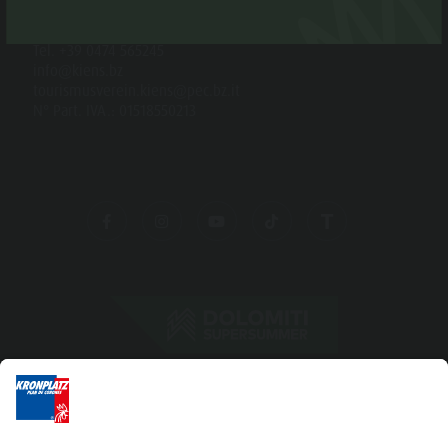
Via Chienes 4 b
I-39030 Chienes
Tel. +39 0474 565245
info@kiens.bz
tourismusverein.kiens@pec.bz.it
N° Part. IVA.: 01518550213