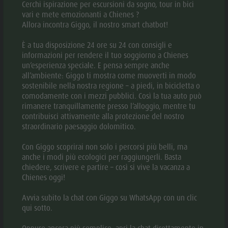
Cerchi ispirazione per escursioni da sogno, tour in bici
vari e mete emozionanti a Chienes ?
Allora incontra Giggo, il nostro smart chatbot!
APRI NELL'APP
È a tua disposizione 24 ore su 24 con consigli e
informazioni per rendere il tuo soggiorno a Chienes
un’esperienza speciale. E pensa sempre anche
all’ambiente: Giggo ti mostra come muoverti in modo
DOWNLOAD PDF
sostenibile nella nostra regione – a piedi, in bicicletta o
comodamente con i mezzi pubblici. Così la tua auto può
rimanere tranquillamente presso l’alloggio, mentre tu
DOWNLOAD GPX
contribuisci attivamente alla protezione del nostro
straordinario paesaggio dolomitico.
DESCRIZIONE
Con Giggo scoprirai non solo i percorsi più belli, ma
anche i modi più ecologici per raggiungerli. Basta
chiedere, scrivere e partire – così si vive la vacanza a
DIREZIONI DA SEGUIRE
Chienes oggi!
COME ARRIVARE
Avvia subito la chat con Giggo su WhatsApp con un clic
qui sotto.
ATTREZZATURA