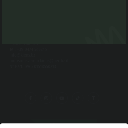
CONTATTO
Associazione Turistica Chienes
Via Chienes 4 b
I-39030 Chienes
Tel. +39 0474 565245
info@kiens.bz
tourismusverein.kiens@pec.bz.it
N° Part. IVA.: 01518550213