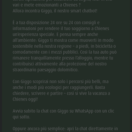
vari e mete emozionanti a Chienes ?
Allora incontra Giggo, il nostro smart chatbot!
DOWNLOAD PDF
È a tua disposizione 24 ore su 24 con consigli e
informazioni per rendere il tuo soggiorno a Chienes
DOWNLOAD GPX
un’esperienza speciale. E pensa sempre anche
all’ambiente: Giggo ti mostra come muoverti in modo
sostenibile nella nostra regione – a piedi, in bicicletta o
DESCRIZIONE
comodamente con i mezzi pubblici. Così la tua auto può
rimanere tranquillamente presso l’alloggio, mentre tu
DIREZIONI DA SEGUIRE
contribuisci attivamente alla protezione del nostro
straordinario paesaggio dolomitico.
COME ARRIVARE
Con Giggo scoprirai non solo i percorsi più belli, ma
anche i modi più ecologici per raggiungerli. Basta
ATTREZZATURA
chiedere, scrivere e partire – così si vive la vacanza a
Chienes oggi!
Avvia subito la chat con Giggo su WhatsApp con un clic
Escursione panoramica in alta montagna da Ellen al
qui sotto.
Burgstall attraverso la vasta malga Rodenecker-Lüsner,
Oppure ancora più semplice: apri la chat direttamente in
con pittoreschi laghetti, viste panoramiche e rustici