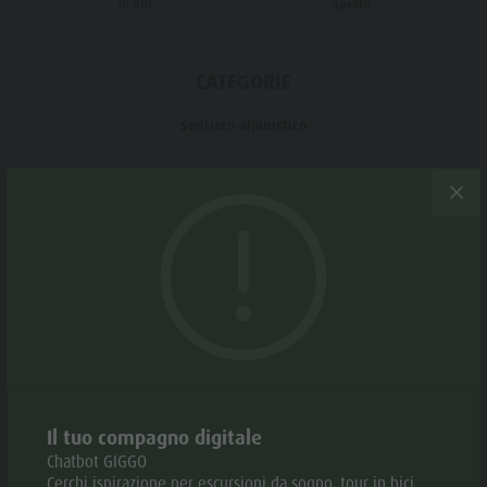
in km
aperto
Meteo
Storia
Webcam
Guida A-Z
CATEGORIE
Sentiero alpinistico
Periodo consigliato
GEN
FEB
MAR
APR
MAG
GIU
LUG
AGO
SET
OTT
NOV
DEC
Il tuo compagno digitale
APRI NELL'APP
Chatbot GIGGO
Cerchi ispirazione per escursioni da sogno, tour in bici