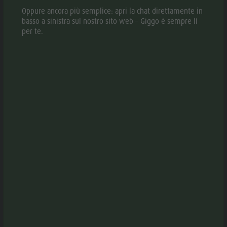
ATTREZZATURA
Oppure ancora più semplice: apri la chat direttamente in
basso a sinistra sul nostro sito web – Giggo è sempre lì
per te.
Escursione da Chienes al Castello di Schöneck e allo
stagno di Issengo con monumenti naturali, siti storici,
giardino delle erbe e punti di ristoro.
L’escursione da Chienes a Castel Schöneck e al Laghetto
d’Issengo combina affascinanti esperienze naturalistiche
con luoghi di interesse storico, artigianato tradizionale e
testimonianze culturali. Il punto di partenza è il centro di
Chienes, da dove il percorso segue inizialmente il corso
del Rio Verde (Grünbach) in direzione di Castel Schöneck.
Attraversando la suggestiva gola del Rio Verde, si
raggiunge uno dei luoghi più significativi della zona.
Castel Schöneck domina il paesaggio da uno sperone
roccioso e offre splendide vedute sulla Val Pusteria. Nelle
vicinanze si trova anche il raro abete strisciante