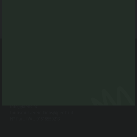
CONTATTO
Associazione Turistica Chienes
Via Chienes 4 b
I-39030 Chienes
Tel. +39 0474 565245
info@kiens.bz
tourismusverein.kiens@pec.bz.it
N° Part. IVA.: 01518550213