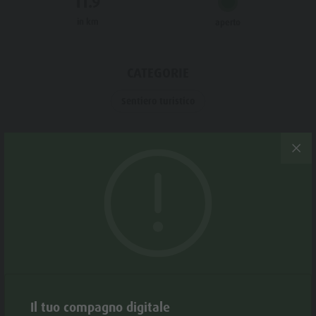
11.9
Meteo
Storia
in km
aperto
Webcam
Guida A-Z
CATEGORIE
Sentiero turistico
TAGS
Dog-friendly
Periodo consigliato
GEN
FEB
MAR
APR
MAG
GIU
Il tuo compagno digitale