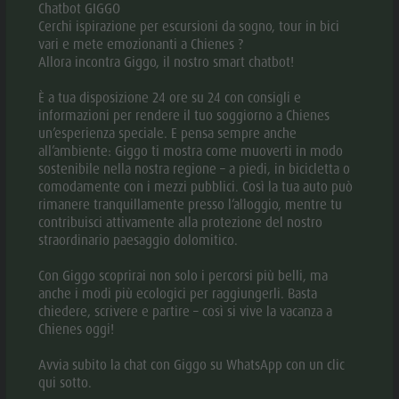
LUG
AGO
SET
OTT
NOV
DEC
Chatbot GIGGO
Cerchi ispirazione per escursioni da sogno, tour in bici
vari e mete emozionanti a Chienes ?
Allora incontra Giggo, il nostro smart chatbot!
È a tua disposizione 24 ore su 24 con consigli e
APRI NELL'APP
informazioni per rendere il tuo soggiorno a Chienes
un’esperienza speciale. E pensa sempre anche
all’ambiente: Giggo ti mostra come muoverti in modo
DOWNLOAD PDF
sostenibile nella nostra regione – a piedi, in bicicletta o
comodamente con i mezzi pubblici. Così la tua auto può
rimanere tranquillamente presso l’alloggio, mentre tu
DOWNLOAD GPX
contribuisci attivamente alla protezione del nostro
straordinario paesaggio dolomitico.
Con Giggo scoprirai non solo i percorsi più belli, ma
DESCRIZIONE
anche i modi più ecologici per raggiungerli. Basta
chiedere, scrivere e partire – così si vive la vacanza a
DIREZIONI DA SEGUIRE
Chienes oggi!
COME ARRIVARE
Avvia subito la chat con Giggo su WhatsApp con un clic
qui sotto.