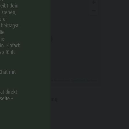
+
leibt dein
−
 stehen,
erer
beiträgst.
die
ie
n. Einfach
so fühlt
Chat mit
Leaflet
| ©
OpenStreetMap
, Tiles courtesy of
Humanitarian OpenStreetMap Team
at direkt
seite –
Anfahrtsbeschreibung