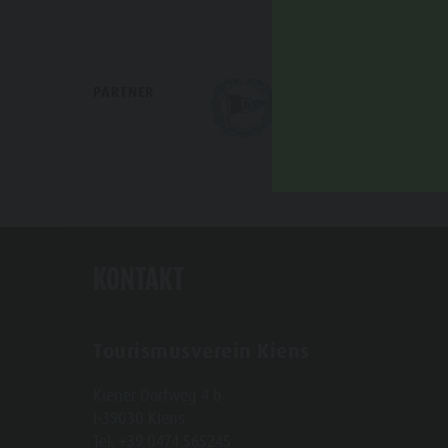
PARTNER
KONTAKT
Tourismusverein Kiens
Kiener Dorfweg 4 b
I-39030 Kiens
Tel. +39 0474 565245