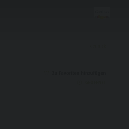
zurück
Entdecken
Zu Favoriten hinzufügen
Almen & Skihütten
GEÖFFNET
Bars & Restaurants
Kultur & Tradition
Geschichte
Guide A-Z