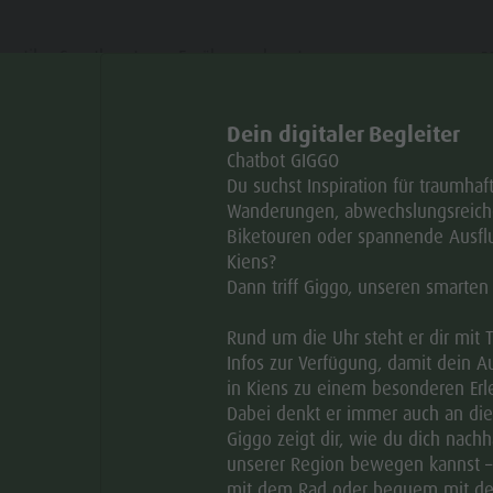
smetik – Sportberatung, Ernährungsberatung.
Dein digitaler Begleiter
ar
Chatbot GIGGO
Du suchst Inspiration für traumhaf
Wanderungen, abwechslungsreich
Biketouren oder spannende Ausflu
Kiens?
Dann triff Giggo, unseren smarten
Rund um die Uhr steht er dir mit 
geöffnet
Infos zur Verfügung, damit dein A
in Kiens zu einem besonderen Erle
Dabei denkt er immer auch an di
Giggo zeigt dir, wie du dich nachha
DI
MI
DO
FR
SA
SO
unserer Region bewegen kannst –
mit dem Rad oder bequem mit d