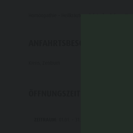
Guide A-Z
Paragleiten & Tandemfliegen
Wetter
Homöopathie – Heilkräuter – Schüssler Salze – Ko
Webcams
Events
ANFAHRTSBESCHREIBUNG
Kiens, Zentrum
ÖFFNUNGSZEITEN
ZEITRAUM
: 01.01. - 31.12.
MO