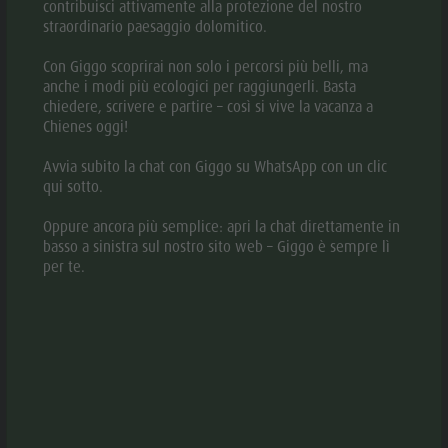
contribuisci attivamente alla protezione del nostro
straordinario paesaggio dolomitico.
Con Giggo scoprirai non solo i percorsi più belli, ma
anche i modi più ecologici per raggiungerli. Basta
chiedere, scrivere e partire – così si vive la vacanza a
Chienes oggi!
Avvia subito la chat con Giggo su WhatsApp con un clic
qui sotto.
© Gianv
© Herb-Media
aria.slide_indicato
aria.slide_i
Oppure ancora più semplice: apri la chat direttamente in
01
12
basso a sinistra sul nostro sito web – Giggo è sempre lì
per te.
INFORMAZIONI
aria.location:
Via Chienes 4 b - 39030 Chienes/Casteldarne
aria.phone:
+39 0474 565245