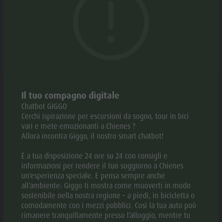
Meteo
La chiesa sorge su una collina, sopra il castello di
Storia
Webcam
Casteldarne.
Guida A-Z
ORARI DI APERTURA
PERIODO
:
Il tuo compagno digitale
01.01. -
LU
MA
ME
GI
VE
SA
Chatbot GIGGO
31.12.
Cerchi ispirazione per escursioni da sogno, tour in bici
vari e mete emozionanti a Chienes ?
Allora incontra Giggo, il nostro smart chatbot!
08:00 -
19:00
È a tua disposizione 24 ore su 24 con consigli e
informazioni per rendere il tuo soggiorno a Chienes
un’esperienza speciale. E pensa sempre anche
GALLERIA
all’ambiente: Giggo ti mostra come muoverti in modo
sostenibile nella nostra regione – a piedi, in bicicletta o
comodamente con i mezzi pubblici. Così la tua auto può
rimanere tranquillamente presso l’alloggio, mentre tu