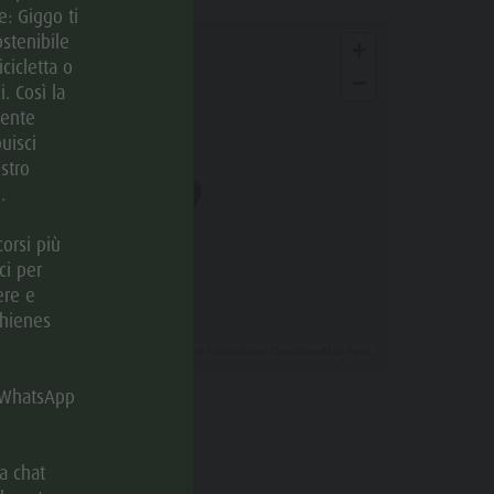
: Giggo ti
stenibile
+
icicletta o
−
. Così la
mente
uisci
stro
.
orsi più
ci per
ere e
Chienes
Leaflet
| ©
OpenStreetMap
, Tiles courtesy of
Humanitarian OpenStreetMap Team
.B. Media
u WhatsApp
cator.prefix
_indicator.of
Come arrivare
a chat