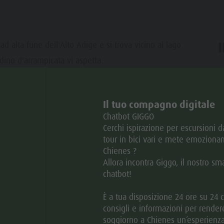
ad alta fune dell'Alto Adige e si trova vicino al lago
rdino d'arrampicata vi aspetta.
ar
Il tuo compagno digitale
Chatbot GIGGO
Cerchi ispirazione per escursioni 
tour in bici vari e mete emozionan
Chienes ?
Allora incontra Giggo, il nostro sm
chatbot!
È a tua disposizione 24 ore su 24 
consigli e informazioni per rendere
soggiorno a Chienes un’esperienza