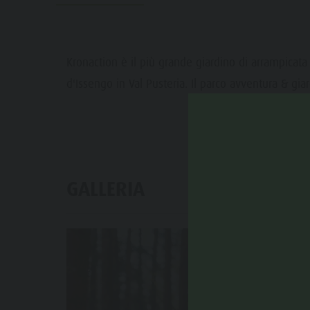
Guida A-Z
Alpinismo
Eventi
Meteo
Kronaction è il più grande giardino di arrampicata 
Webcam
d'Issengo in Val Pusteria. Il parco avventura & gia
GALLERIA