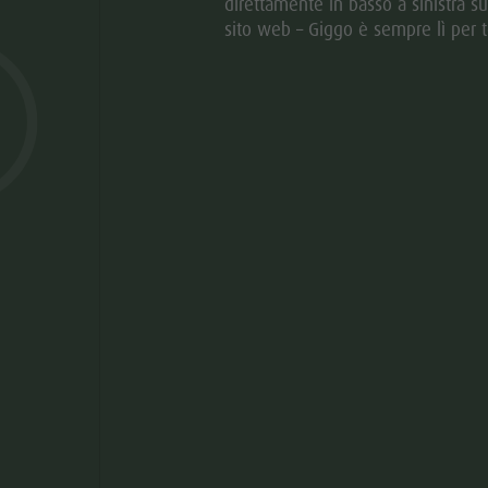
direttamente in basso a sinistra su
sito web – Giggo è sempre lì per t
BBE INTERESSARTI AN
Scoprire posti simili