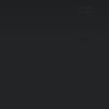
indietro
Scoprire
Malghe & Rifugi
Bar & Ristoranti
Cultura & Tradizioni
Storia
Guida A-Z