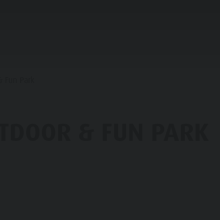
IFICARE & PRENOTARE
NEL CUORE CHIENES
& Fun Park
LIA & BAMBINI
TDOOR & FUN PARK
VENTI TOP
TTRAZIONI
HOPPING