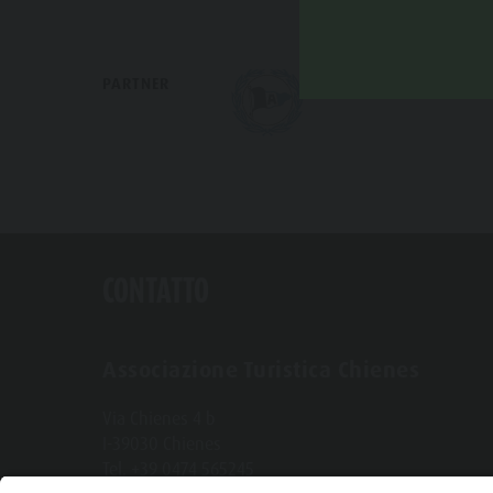
PARTNER
CONTATTO
Associazione Turistica Chienes
Via Chienes 4 b
I-39030 Chienes
Tel. +39 0474 565245