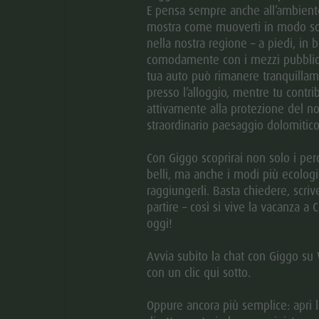
E pensa sempre anche all’ambiente
mostra come muoverti in modo so
nella nostra regione – a piedi, in b
comodamente con i mezzi pubblici
tua auto può rimanere tranquilla
presso l’alloggio, mentre tu contrib
attivamente alla protezione del no
straordinario paesaggio dolomitico
Con Giggo scoprirai non solo i perc
belli, ma anche i modi più ecologi
raggiungerli. Basta chiedere, scriv
partire – così si vive la vacanza a 
oggi!
© H.E.R
Avvia subito la chat con Giggo s
aria.slide_indi
aria.slide
01
08
con un clic qui sotto.
Oppure ancora più semplice: apri l