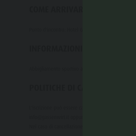
COME ARRIVARE
Punto d'incontro: Hotel Gassenwirt a Chienes ore 
INFORMAZIONI UTILI / COSA 
Abbigliamento sportivo adatto per il ciclismo. Ev
POLITICHE DI CANCELLAZIONE
L'iscrizione puó essere cancellata gratuitamente en
info@gassenwirt.it oppure chiamando il numero t
Nel caso di cancellazione da parte dell'organizzato