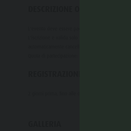
DESCRIZIONE OFFERTA
L'evento deve essere pagato in anticipo online, pre
L'iscrizione é valida solo dopo il pagamento. Le 
automaticamente cancellate.
Quota di partecipazione: con Guest Pass Plan de C
REGISTRAZIONI
2 giorni prima, fino alle ore 16.00, presso l'Hotel 
GALLERIA