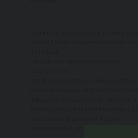
DESCRIZIONE
Guida A-Z
Alpinismo
Eventi
Meteo
Webcam
Gourmet Tour in bicicletta elettrica con viste spett
Godetevi il nostro "Kaminwurzen-Tour" verso Terent
"Rumpelbach".
Punto d'incontro: Hotel Gassenwirt ore 9.15
Durata: circa 5 ore
Partecipazione a partire da 12 anni, non adatto p
Quota di partecipazione: 48 €; senza Guest Pass 
Noleggio biciclette disponibile direttamente in hot
Iscrizione & info: 2 giorni prima entro le ore 16.0
numero minimo di partecipanti: 4 persone
Numero massimo di partecipanti: 8 persone