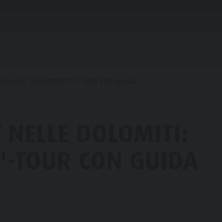
IFICARE & PRENOTARE
NEL CUORE CHIENES
olomiti: "Kaminwurzen"-Tour con guida
LIA & BAMBINI
 NELLE DOLOMITI:
VENTI TOP
-TOUR CON GUIDA
TTRAZIONI
HOPPING