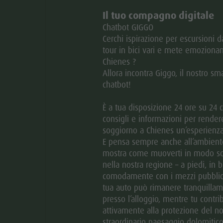
Il tuo compagno digitale
Chatbot GIGGO
Cerchi ispirazione per escursioni 
9.15
tour in bici vari e mete emozionan
Chienes ?
Allora incontra Giggo, il nostro sm
PORTARE
chatbot!
È a tua disposizione 24 ore su 24 
entualmente qualcosa da bere.
consigli e informazioni per rendere
soggiorno a Chienes un’esperienza
E pensa sempre anche all’ambiente
mostra come muoverti in modo so
nella nostra regione – a piedi, in b
comodamente con i mezzi pubblici
tro il periodo di registrazione via email a
tua auto può rimanere tranquilla
elefonico +39 0474 565389.
presso l’alloggio, mentre tu contrib
re, verrá restituito 100 % dell'importo versato.
attivamente alla protezione del no
straordinario paesaggio dolomitico