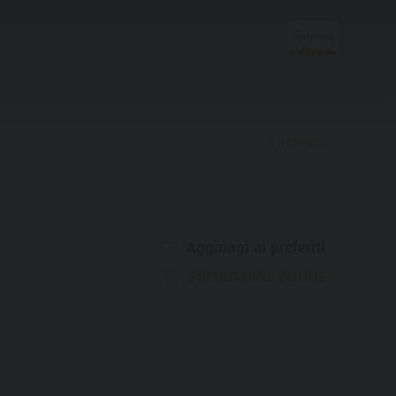
indietro
Scoprire
Malghe & Rifugi
Aggiungi ai preferiti
PRENOTABILE ONLINE
Bar & Ristoranti
Cultura & Tradizioni
Storia
Guida A-Z