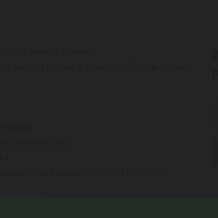
acolari e sorprese culinarie.
o con sosta culinaria e rinfresco frizzante dal torrente
er bambini
Plan de Corones 58 €
el.
0 presso l'Hotel Gassenwirt, tel. +39 0474 565389