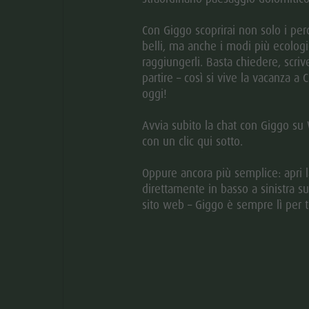
Con Giggo scoprirai non solo i perc
belli, ma anche i modi più ecologi
raggiungerli. Basta chiedere, scriv
sso l'ufficio turistico oppure al Gassenwirt.
partire – così si vive la vacanza a 
iscrizioni non pagate scadono dopo 2 ore e vengono
oggi!
Avvia subito la chat con Giggo s
orones 48 €, gli altri pagano 58 €.
con un clic qui sotto.
Oppure ancora più semplice: apri l
direttamente in basso a sinistra su
sito web – Giggo è sempre lì per t
Gassenwirt