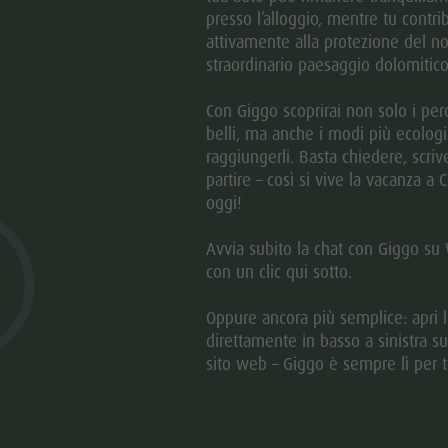
presso l’alloggio, mentre tu contrib
attivamente alla protezione del no
straordinario paesaggio dolomitico
Con Giggo scoprirai non solo i perc
belli, ma anche i modi più ecologi
RICHIESTA
RECENSIONI
raggiungerli. Basta chiedere, scriv
partire – così si vive la vacanza a 
oggi!
 in posizione tranquilla a Casteldare ed offre appartamenti
Avvia subito la chat con Giggo s
con un clic qui sotto.
e.
Oppure ancora più semplice: apri l
direttamente in basso a sinistra su
sito web – Giggo è sempre lì per t