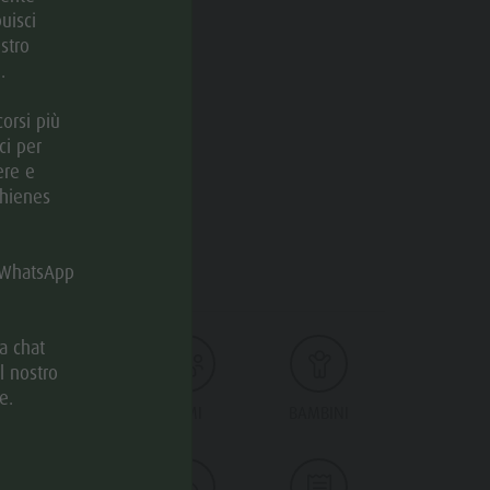
uisci
stro
.
orsi più
ci per
ere e
Chienes
SERVIZI
u WhatsApp
a chat
l nostro
e.
CUCINA
TEMI
BAMBINI