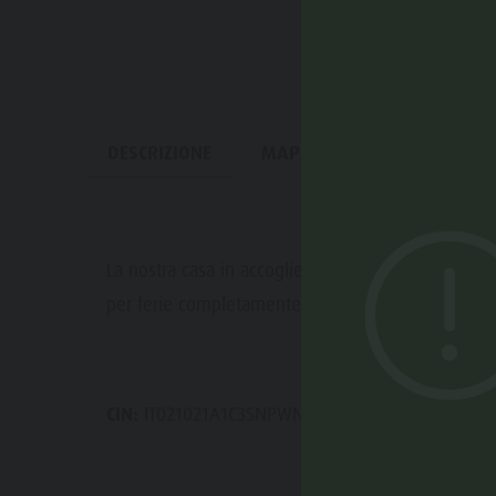
DESCRIZIONE
MAPPA
PRENOTA
La nostra casa in accogliente stile tirolese, sorge
per ferie completamente arredati per 2 - 6 person
CIN:
IT021021A1C3SNPWNN