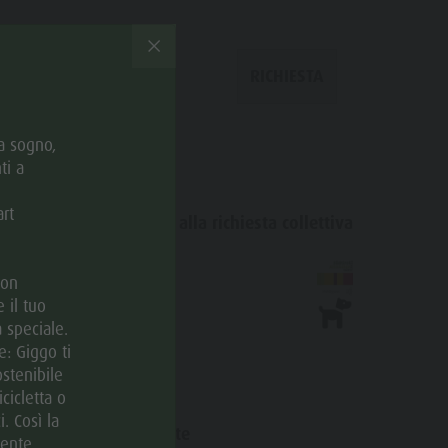
RICHIESTA
da sogno,
ti a
art
Aggiungi alla richiesta collettiva
© Residence Rienz
con
 il tuo
 speciale.
: Giggo ti
stenibile
icicletta o
. Così la
Website
mente