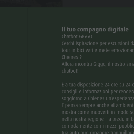
Il tuo compagno digitale
Chatbot GIGGO
Cerchi ispirazione per escursioni 
tour in bici vari e mete emozionan
Chienes ?
Allora incontra Giggo, il nostro sm
Aggiungi ai preferiti
chatbot!
© Residence Rienz
aria.slide_indicator.prefix
aria.slide_indicator.of
01
19
CONTATTO
È a tua disposizione 24 ore su 24 
consigli e informazioni per rendere
soggiorno a Chienes un’esperienza
E pensa sempre anche all’ambiente
mostra come muoverti in modo so
+39 347 5837202
nella nostra regione – a piedi, in b
comodamente con i mezzi pubblici
E-mail
tua auto può rimanere tranquilla