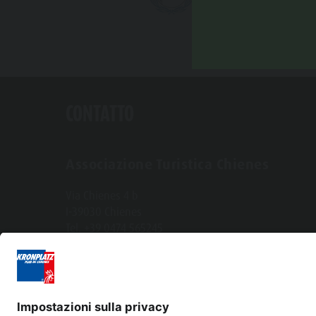
CONTATTO
Associazione Turistica Chienes
Via Chienes 4 b
I-39030 Chienes
Tel. +39 0474 565245
info@kiens.bz
tourismusverein.kiens@pec.bz.it
N° Part. IVA.: 01518550213