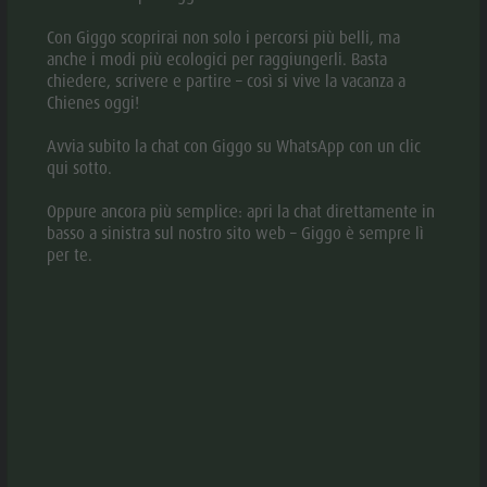
Con Giggo scoprirai non solo i percorsi più belli, ma
anche i modi più ecologici per raggiungerli. Basta
chiedere, scrivere e partire – così si vive la vacanza a
Chienes oggi!
DESCRIZIONE
Avvia subito la chat con Giggo su WhatsApp con un clic
qui sotto.
MAPPA
Oppure ancora più semplice: apri la chat direttamente in
PRENOTA
basso a sinistra sul nostro sito web – Giggo è sempre lì
per te.
RICHIESTA
Le è mai capitato di perdere completamente la
cognizione del tempo mentre è totalmente immerso nel
divertimenti con i suoi bambini? Il tempo scorre veloce
quando si vivono emozioni intense. Forse è per questo
che il tempo con i figli non è mai abbastanza, il tempo