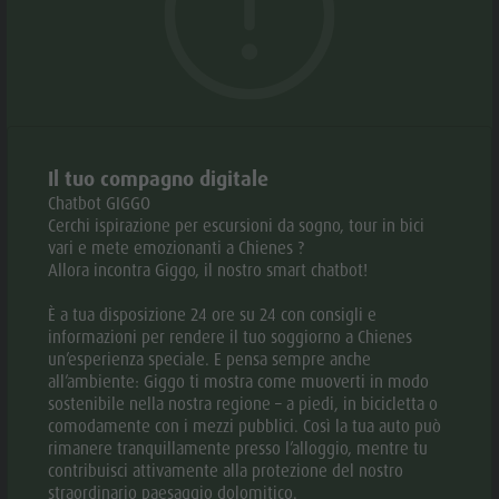
Meteo
Storia
Webcam
Guida A-Z
© Entdecker Hotel Panorama
© Entde
aria.slide_indicato
aria.slide_i
01
12
Il tuo compagno digitale
Aggiungi alla richiesta collettiva
Chatbot GIGGO
Cerchi ispirazione per escursioni da sogno, tour in bici
Aggiungi ai preferiti
vari e mete emozionanti a Chienes ?
Allora incontra Giggo, il nostro smart chatbot!
CONTATTO
È a tua disposizione 24 ore su 24 con consigli e
informazioni per rendere il tuo soggiorno a Chienes
+39 0474 565238
un’esperienza speciale. E pensa sempre anche
all’ambiente: Giggo ti mostra come muoverti in modo
E-mail
Website
sostenibile nella nostra regione – a piedi, in bicicletta o
comodamente con i mezzi pubblici. Così la tua auto può
rimanere tranquillamente presso l’alloggio, mentre tu
contribuisci attivamente alla protezione del nostro
straordinario paesaggio dolomitico.