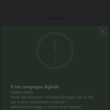
in km
aperto
Meteo
Storia
Webcam
Guida A-Z
CATEGORIE
Ciclismo
TAGS
Da punto a punto
Periodo consigliato
Il tuo compagno digitale
Chatbot GIGGO
GEN
FEB
MAR
APR
MAG
GIU
Cerchi ispirazione per escursioni da sogno, tour in bici
vari e mete emozionanti a Chienes ?
LUG
AGO
SET
OTT
NOV
DEC
Allora incontra Giggo, il nostro smart chatbot!