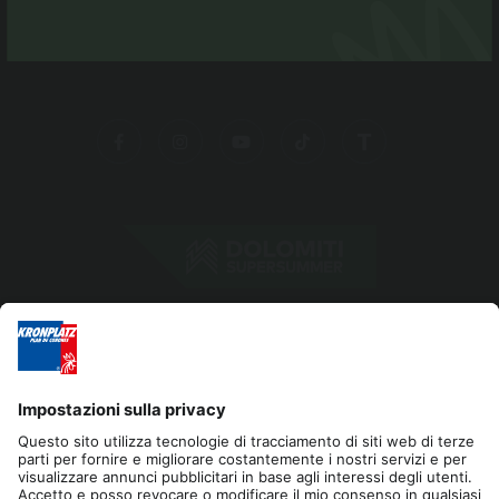
N° Part. IVA.: 01518550213