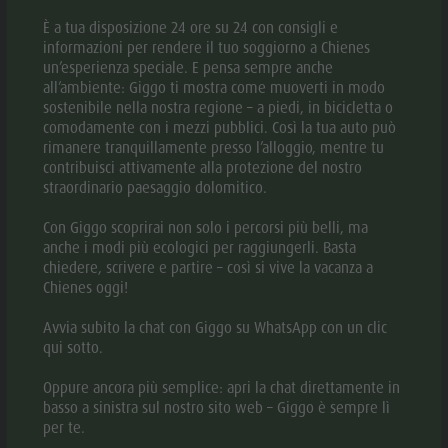
È a tua disposizione 24 ore su 24 con consigli e
informazioni per rendere il tuo soggiorno a Chienes
un’esperienza speciale. E pensa sempre anche
APRI NELL'APP
all’ambiente: Giggo ti mostra come muoverti in modo
sostenibile nella nostra regione – a piedi, in bicicletta o
comodamente con i mezzi pubblici. Così la tua auto può
rimanere tranquillamente presso l’alloggio, mentre tu
DOWNLOAD PDF
contribuisci attivamente alla protezione del nostro
straordinario paesaggio dolomitico.
DOWNLOAD GPX
Con Giggo scoprirai non solo i percorsi più belli, ma
anche i modi più ecologici per raggiungerli. Basta
chiedere, scrivere e partire – così si vive la vacanza a
DESCRIZIONE
Chienes oggi!
Avvia subito la chat con Giggo su WhatsApp con un clic
DIREZIONI DA SEGUIRE
qui sotto.
COME ARRIVARE
Oppure ancora più semplice: apri la chat direttamente in
basso a sinistra sul nostro sito web – Giggo è sempre lì
ATTREZZATURA
per te.