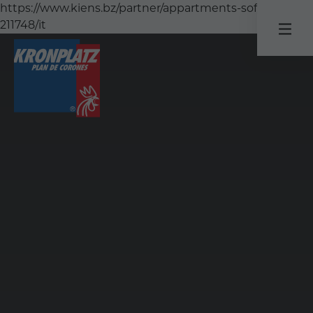
https://www.kiens.bz/partner/appartments-sofia-
211748/it